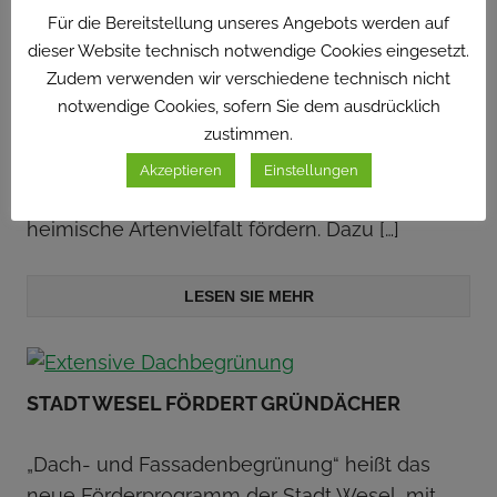
FRIEDRICHSHAFEN FÖRDERT BIOLOGISCHE
Für die Bereitstellung unseres Angebots werden auf
VIELFALT RUND UMS GEBÄUDE
dieser Website technisch notwendige Cookies eingesetzt.
Zudem verwenden wir verschiedene technisch nicht
Ein umfassendes Förderprogramm für mehr
notwendige Cookies, sofern Sie dem ausdrücklich
Natur hat die Stadt Friedrichshafen gestartet.
zustimmen.
Finanziell unterstützt wird eine Reihe ganz
Akzeptieren
Einstellungen
unterschiedlicher Maßnahmen, die die
heimische Artenvielfalt fördern. Dazu
[…]
LESEN SIE MEHR
STADT WESEL FÖRDERT GRÜNDÄCHER
„Dach- und Fassadenbegrünung“ heißt das
neue Förderprogramm der Stadt Wesel, mit