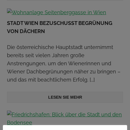
STADT WIEN BEZUSCHUSST BEGRÜNUNG
VON DÄCHERN
Die österreichische Hauptstadt unternimmt
bereits seit vielen Jahren große
Anstrengungen, um den Wienerinnen und
Wiener Dachbegrünungen näher zu bringen –
und das mit beachtlichem Erfolg.
[…]
LESEN SIE MEHR