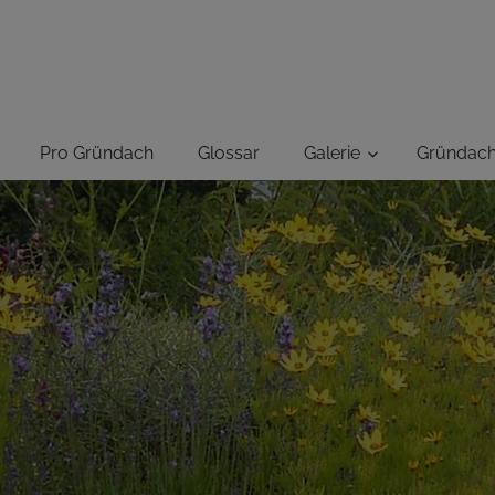
GRÜNUNG-
ER
Pro Gründach
Glossar
Galerie
Gründac