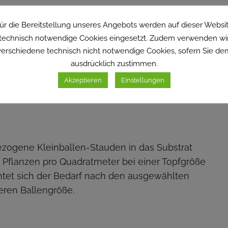
ür die Bereitstellung unseres Angebots werden auf dieser Websi
technisch notwendige Cookies eingesetzt. Zudem verwenden wi
verschiedene technisch nicht notwendige Cookies, sofern Sie de
gung
ausdrücklich zustimmen.
sgrad
Akzeptieren
Einstellungen
grad
zogene Kleinballen-Stauden in das Substrat
20 Pflanzen pro Quadratmeter bei einer Topfgröße
htet sich der Bedarf nach den ausgewählten
eren Ballengröße.