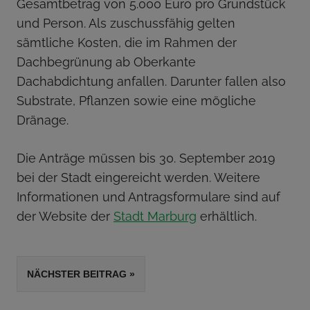
Gesamtbetrag von 5.000 Euro pro Grundstück
und Person. Als zuschussfähig gelten
sämtliche Kosten, die im Rahmen der
Dachbegrünung ab Oberkante
Dachabdichtung anfallen. Darunter fallen also
Substrate, Pflanzen sowie eine mögliche
Dränage.
Die Anträge müssen bis 30. September 2019
bei der Stadt eingereicht werden. Weitere
Informationen und Antragsformulare sind auf
der Website der
Stadt Marburg
erhältlich.
SCHLAGWÖRTER
Beitrags-
NÄCHSTER BEITRAG
DACHBEGRÜNUNG
Navigation
GRÜNDACH