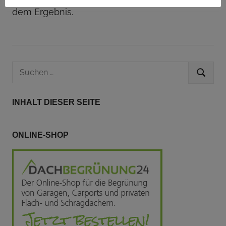
dem Ergebnis.
Suchen
SUCHEN
nach:
INHALT DIESER SEITE
ONLINE-SHOP