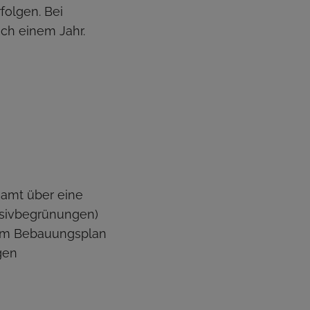
olgen. Bei
ch einem Jahr.
uamt über eine
nsivbegrünungen)
r im Bebauungsplan
gen