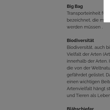
Big Bag
Transporteinheit für 
bezeichnet, die mit
werden müssen .
Biodiversität
Biodiversität, auch b
Vielfalt der Arten (A
innerhalb der Arten. 
die von der Weltnatu
gefährdet gelistet. 
einen wichtigen Beitr
Artenvielfalt hängt 
und Tieren als Lebe
Blähschiefer