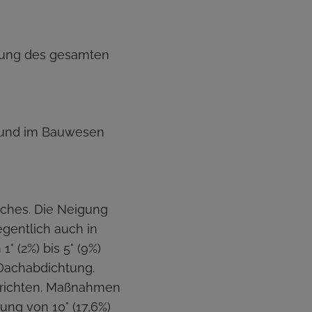
llung des gesamten
r und im Bauwesen
ches. Die Neigung
gentlich auch in
 (2%) bis 5° (9%)
 Dachabdichtung.
u richten. Maßnahmen
ng von 10° (17,6%)