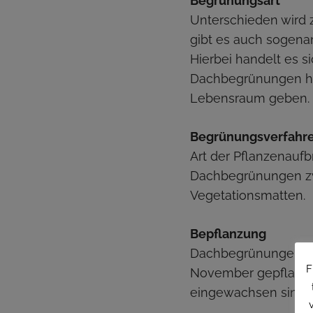
Begrünungsart
Unterschieden wird 
gibt es auch sogena
Hierbei handelt es 
Dachbegrünungen ha
Lebensraum geben.
Begrünungsverfahr
Art der Pflanzenaufb
Dachbegrünungen zw
Vegetationsmatten.
Bepflanzung
Dachbegrünungen we
F
November gepflanzt. 
eingewachsen sind.