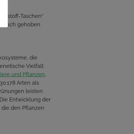
ststoff-Taschen“
das Dach gehoben
 Ökosysteme, die
enetische Vielfalt
Tiere und Pflanzen
,
30.178 Arten als
grünungen leisten
. Die Entwicklung der
, die den Pflanzen