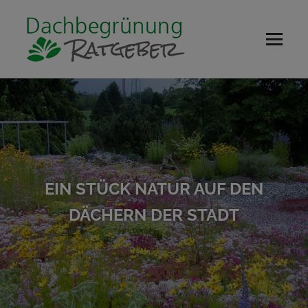
Zum
DACHBEGRÜ
Inhalt
springen
RATGEBER
Menü
Der
Ratgeber
rund
ums
Thema
Dachbegrünung
EIN STÜCK NATUR AUF DEN
DÄCHERN DER STADT