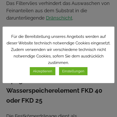
Das Filtervlies verhindert das Auswaschen von
Feinanteilen aus dem Substrat in die
darunterliegende
Dränschicht
.
Für die Bereitstellung unseres Angebots werden auf
Optigrün Filtervlies FIL 105
dieser Website technisch notwendige Cookies eingesetzt.
Zudem verwenden wir verschiedene technisch nicht
notwendige Cookies, sofern Sie dem ausdrücklich
zustimmen.
Akzeptieren
Einstellungen
Optigrün Drän- und
Wasserspeicherelement FKD 40
oder FKD 25
Die Festkörperdränage dient als