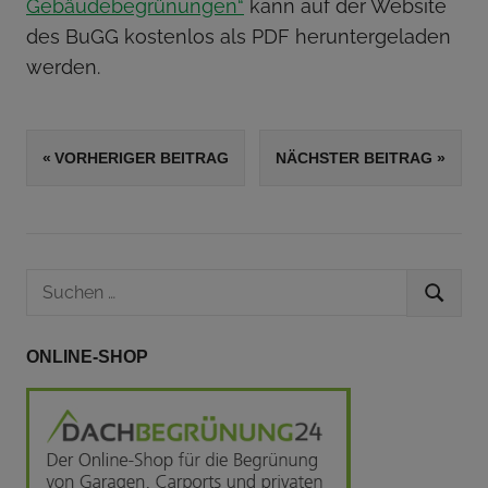
Gebäudebegrünungen“
kann auf der Website
des BuGG kostenlos als PDF heruntergeladen
werden.
SCHLAGWÖRTER
Beitrags-
VORHERIGER BEITRAG
NÄCHSTER BEITRAG
DACHBEGRÜNUNG
Navigation
GEBÄUDEBEGRÜNUNG
Suchen
SUCHEN
nach:
ONLINE-SHOP