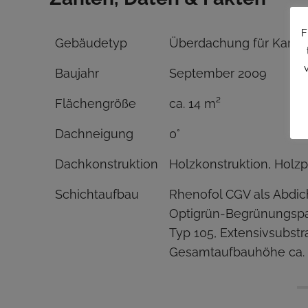
F
Gebäudetyp
Überdachung für Kamin
Baujahr
September 2009
Flächengröße
ca. 14 m²
Dachneigung
0°
Dachkonstruktion
Holzkonstruktion, Holzp
Schichtaufbau
Rhenofol CGV als Abdic
Optigrün-Begrünungspak
Typ 105, Extensivsubst
Gesamtaufbauhöhe ca.