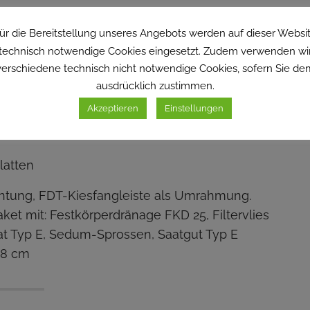
ür die Bereitstellung unseres Angebots werden auf dieser Websi
holz
technisch notwendige Cookies eingesetzt. Zudem verwenden wi
verschiedene technisch nicht notwendige Cookies, sofern Sie de
ausdrücklich zustimmen.
Akzeptieren
Einstellungen
1
2
3
4
latten
htung, FDT-Kiesfangleiste als Umrahmung.
et mit: Festkörperdränage FKD 25, Filtervlies
rat Typ E, Sedum-Sprossen, Saatgut Typ E
 8 cm