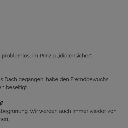
problemlos, im Prinzip „idiotensicher“.
f das Dach gegangen, habe den Fremdbewuchs
 beseitigt.
g?
achbegrünung. Wir werden auch immer wieder von
hen.