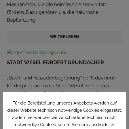
Maßnahmen, die die heimische Artenvielfalt
fördern. Dazu gehören u.a. die naturnahe
Bepflanzung
WEITERLESEN
STADT WESEL FÖRDERT GRÜNDÄCHER
„Dach- und Fassadenbegrünung“ heißt das neue
Förderprogramm der Stadt Wesel, mit dem die
nordrhein-westfälische Kommune den Bau von
extensiven Dach- und Fassadenbegrünungen
Für die Bereitstellung unseres Angebots werden auf
bezuschusst. Insgesamt stehen für das laufende
dieser Website technisch notwendige Cookies eingesetzt.
Jahr 15.000
Zudem verwenden wir verschiedene technisch nicht
notwendige Cookies, sofern Sie dem ausdrücklich