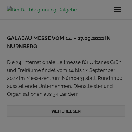
Zum
Inhalt
DACHBEGRÜN
Menü
Der
springen
Ratgeber
RATGEBER
rund
ums
GALABAU MESSE VOM 14. – 17.09.2022 IN
Thema
NÜRNBERG
Dachbegrünung
Die 24. Internationale Leitmesse für Urbanes Grün
und Freiräume findet vom 14. bis 17. September
2022 im Messezentrum Nürnberg statt. Rund 1.100
ausstellende Unternehmen, Dienstleister und
Organisationen aus 34 Ländern
WEITERLESEN