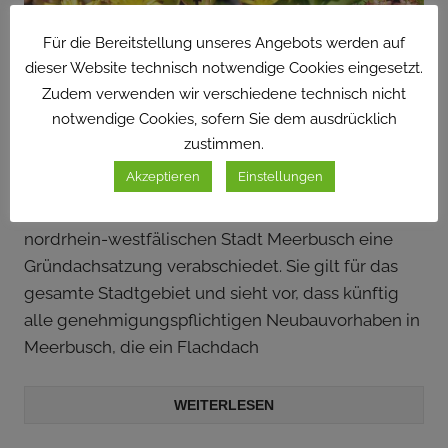
Für die Bereitstellung unseres Angebots werden auf
dieser Website technisch notwendige Cookies eingesetzt.
Zudem verwenden wir verschiedene technisch nicht
notwendige Cookies, sofern Sie dem ausdrücklich
MEERBUSCH BESCHLIESST NEUE G
zustimmen.
RÜNDACHSTRATEGIE
Akzeptieren
Einstellungen
Einstimmig hat der Planungsausschuss der
nordrhein-westfälischen Stadt Meerbusch eine
Gründachsatzung verabschiedet. Sie gilt für das
gesamte Stadtgebiet und sieht vor, dass künftig
alle genehmigungspflichtigen Neubauvorhaben in
Meerbusch, die ein Flachdach
WEITERLESEN